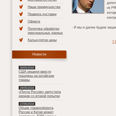
допол
Наши преимущества
из РФ
котор
Правила доставки
контр
Оферта
- И мы и далее будем защи
Политика обработки
персональных данных
Калькулятор цены
? 
Новости
30/05/2018
США решили ввести
пошлины на китайские
товары
29/05/2018
«Почта России» запустила
дронов со второй попытки
27/05/2018
Объем товарооборота
России и Китая может