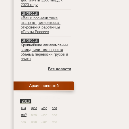
достигнуть $200 млрд к
2020 году
26/05/2018
«Ваши посылки тоже
швыряют, смиритесь»:
откровения работницы
«Почты России»
25/05/2018
Крупнейшие авиакомпании
замедлили темпы роста
объема перевозки грузов и
почты
Все новости
Архив новостей
2018
янв
фев
мар
апр
май
июн
июл
авг
сен
окт
ноя
дек