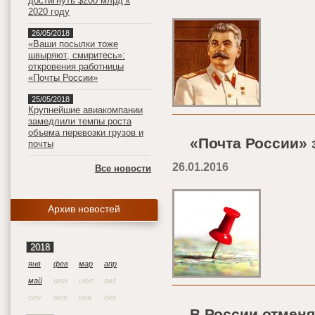
достигнуть $200 млрд к
2020 году
26/05/2018
«Ваши посылки тоже
швыряют, смиритесь»:
откровения работницы
«Почты России»
25/05/2018
Крупнейшие авиакомпании
замедлили темпы роста
объема перевозки грузов и
«Почта России» 
почты
26.01.2016
Все новости
Архив новостей
2018
янв
фев
мар
апр
май
июн
июл
авг
сен
окт
ноя
дек
В России отменят