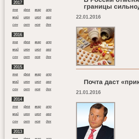
2017
границы сильно
янв
фев
мар
апр
22.01.2016
май
июн
июл
авг
сен
окт
ноя
дек
2016
янв
фев
мар
апр
май
июн
июл
авг
сен
окт
ноя
дек
2015
янв
фев
мар
апр
Почта даст «при
май
июн
июл
авг
сен
окт
ноя
дек
21.01.2016
2014
янв
фев
мар
апр
май
июн
июл
авг
сен
окт
ноя
дек
2013
янв
фев
мар
апр