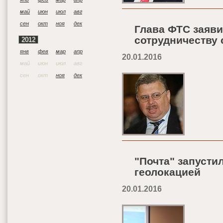
май
июн
июл
авг
сен
окт
ноя
дек
Глава ФТС заяви
сотрудничеству
2012
янв
фев
мар
апр
20.01.2016
май
июн
июл
авг
сен
окт
ноя
дек
"Почта" запусти
геолокацией
20.01.2016