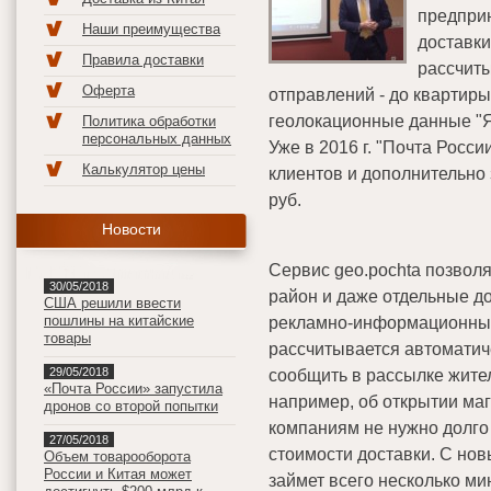
предпри
Наши преимущества
доставки
Правила доставки
рассчиты
Оферта
отправлений - до квартиры
геолокационные данные "Я
Политика обработки
персональных данных
Уже в 2016 г. "Почта Росси
Калькулятор цены
клиентов и дополнительно 
руб.
Новости
Сервис geo.pochta позвол
30/05/2018
район и даже отдельные д
США решили ввести
пошлины на китайские
рекламно-информационные
товары
рассчитывается автоматич
29/05/2018
сообщить в рассылке жите
«Почта России» запустила
например, об открытии маг
дронов со второй попытки
компаниям не нужно долго 
27/05/2018
стоимости доставки. С но
Объем товарооборота
России и Китая может
займет всего несколько ми