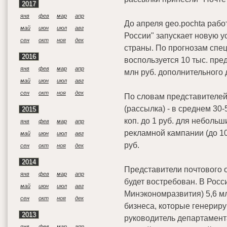
2017
янв
фев
мар
апр
До апреля geo.pochta рабо
май
июн
июл
авг
России" запускает новую у
сен
окт
ноя
дек
страны. По прогнозам спец
2016
воспользуется 10 тыс. пре
янв
фев
мар
апр
млн руб. дополнительного 
май
июн
июл
авг
сен
окт
ноя
дек
По словам представителей
(рассылка) - в среднем 30-5
2015
коп. до 1 руб. для неболь
янв
фев
мар
апр
рекламной кампании (до 10 
май
июн
июл
авг
руб.
сен
окт
ноя
дек
2014
Представители почтового 
янв
фев
мар
апр
будет востребован. В Росс
май
июн
июл
авг
Минэкономразвития) 5,6 м
сен
окт
ноя
дек
бизнеса, которые генерир
2013
руководитель департамент
янв
фев
мар
апр