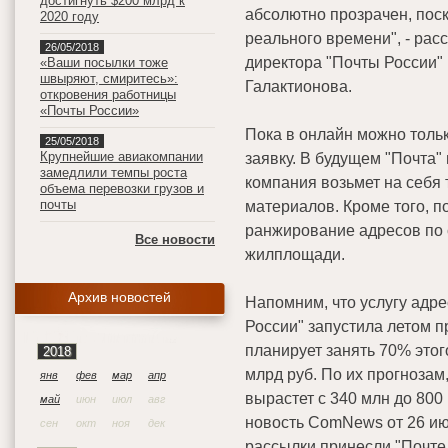
достигнуть $200 млрд к
абсолютно прозрачен, пос
2020 году
реального времени", - рас
26/05/2018
директора "Почты России"
«Ваши посылки тоже
швыряют, смиритесь»:
Галактионова.
откровения работницы
«Почты России»
Пока в онлайн можно тольк
25/05/2018
Крупнейшие авиакомпании
заявку. В будущем "Почта"
замедлили темпы роста
компания возьмет на себя 
объема перевозки грузов и
почты
материалов. Кроме того, п
ранжирование адресов по 
Все новости
жилплощади.
Архив новостей
Напомним, что услугу адре
России" запустила летом пр
планирует занять 70% этог
2018
млрд руб. По их прогнозам
янв
фев
мар
апр
вырастет с 340 млн до 800
май
июн
июл
авг
новость ComNews от 26 июня
сен
окт
ноя
дек
рассылки принесли "Почте 