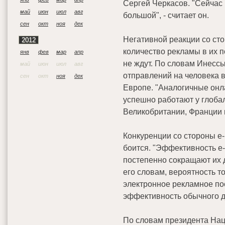
Сергей Черкасов. "Сейчас 
май
июн
июл
авг
большой", - считает он.
сен
окт
ноя
дек
Негативной реакции со сто
2012
количество рекламы в их п
янв
фев
мар
апр
не ждут. По словам Инесс
май
июн
июл
авг
отправлений на человека в
сен
окт
ноя
дек
Европе. "Аналогичные онл
успешно работают у глоба
Великобритании, Франции и
Конкуренции со стороны e-
боится. "Эффективность e-
постепенно сокращают их д
его словам, вероятность то
электронное рекламное по
эффективность обычного д
По словам президента На